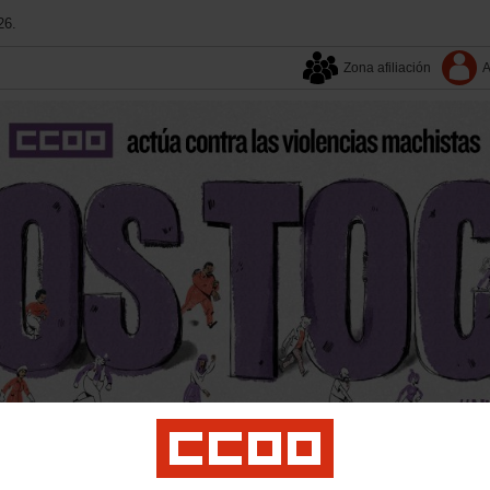
26.
Zona afiliación
A
Quienes somos
Provincias