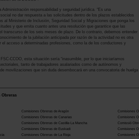
la Administración responsabilidad y seguridad jurídica. “Es una
y social no dar respuesta a las solicitudes dentro de los plazos establecidos
os al Ministerio de Inclusión, Seguridad Social y Migraciones que ponga los
citudes y que emita cuanto antes una resolución que garantice que las
el transcurso de los seis meses de plazo. De lo contrario, debemos entender
onocimiento de la jubilación anticipada por razón de la actividad no es otra
r el acceso a determinadas profesiones, como la de los conductores y
e FSC-CCOO, esta situación sería “inasumible, por lo que iniciaríamos
sectoriales, tanto de trabajadores asalariados como de autónomos y
 de movilizaciones que sin duda desembocará en una convocatoria de huelga
s Obreras
Comisiones Obreras de Aragón
Comisiones Ob
Comisiones Obreras de Canarias
Comisiones O
Comisiones Obreras de Castilla-La Mancha
Comissió Obre
Comisiones Obreras de Euskadi
Comisiones O
cia
Comisiones Obreras de La Rioja
Comisiones O