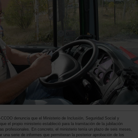
-CCOO denuncia que el Ministerio de Inclusión, Seguridad Social y
e el propio ministerio estableció para la tramitación de la jubilación
as profesionales. En concreto, el ministerio tenía un plazo de seis meses,
ar una serie de informes que permitieran la posterior aprobación de los