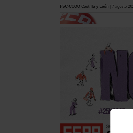
FSC-CCOO Castilla y León
| 7 agosto 20