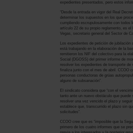
expedientes presentados, pero estos infor
“Desde la entrada en vigor del Real Decre
determinar los supuestos en los que proced
cumpliendo escrupulosamente con todos lo
artículo 22 de su propio reglamento, es el
Vegas, secretario general del Sector de 
Los expedientes de petición de jubilación a
está trabajando en la elaboración de la b
remitieron los NIF del colectivo para la e
Social (DGOSS) del primer informe de mor
resolver los expedientes de transporte de 
finaliza junto con el mes de abril. CCOO c
personas conductoras de grúas autopropulsa
alguno de subsanación”.
El sindicato considera que “con el vencimi
tanto ante un nuevo obstáculo que puede s
resolver una vez vencido el plazo y seguir
establece que, transcurrido el plazo sin 
solicitudes”.
CCOO cree que es “imposible que la Seguri
primero de los cuatro informes que se prec
previa a los interesados y la posterior re