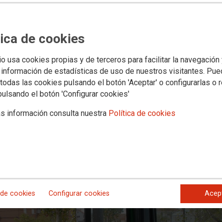
Convenios
Documentos
res
Administración Autonómica
5º Congreso - Asambleas Congresuales
tica de cookies
io usa cookies propias y de terceros para facilitar la navegación
na huelga en todo el transporte si
 información de estadísticas de uso de nuestros visitantes. Pu
todas las cookies pulsando el botón 'Aceptar' o configurarlas o 
ación anticipada de las y los condu
pulsando el botón 'Configurar cookies'
s información consulta nuestra
Política de cookies
abril vence el plazo de seis meses que se dio el propio Ministerio de S
, exigen que se pongan de inmediato todos los medios para resolverlo y 
or el incumplimiento del ministerio.
 de cookies
Configurar cookies
Acep