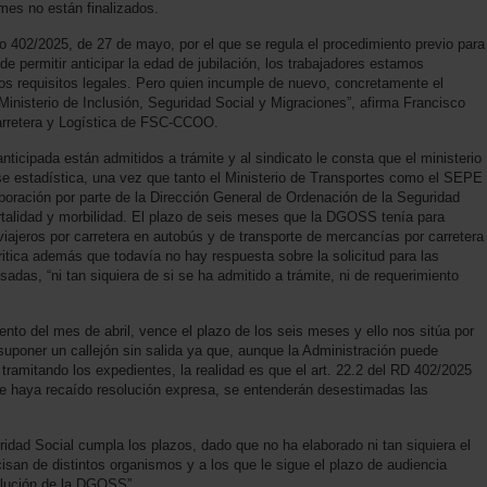
mes no están finalizados.
to 402/2025, de 27 de mayo, por el que se regula el procedimiento previo para
e permitir anticipar la edad de jubilación, los trabajadores estamos
s requisitos legales. Pero quien incumple de nuevo, concretamente el
 Ministerio de Inclusión, Seguridad Social y Migraciones”, afirma Francisco
Carretera y Logística de FSC-CCOO.
nticipada están admitidos a trámite y al sindicato le consta que el ministerio
ase estadística, una vez que tanto el Ministerio de Transportes como el SEPE
laboración por parte de la Dirección General de Ordenación de la Seguridad
talidad y morbilidad. El plazo de seis meses que la DGOSS tenía para
viajeros por carretera en autobús y de transporte de mercancías por carretera
ritica además que todavía no hay respuesta sobre la solicitud para las
das, “ni tan siquiera de si se ha admitido a trámite, ni de requerimiento
ento del mes de abril, vence el plazo de los seis meses y ello nos sitúa por
uponer un callejón sin salida ya que, aunque la Administración puede
 tramitando los expedientes, la realidad es que el art. 22.2 del RD 402/2025
que haya recaído resolución expresa, se entenderán desestimadas las
dad Social cumpla los plazos, dado que no ha elaborado ni tan siquiera el
isan de distintos organismos y a los que le sigue el plazo de audiencia
solución de la DGOSS”.