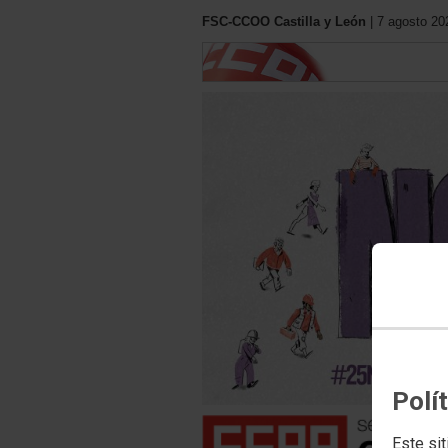
FSC-CCOO Castilla y León
| 7 agosto 20
Polí
Este sit