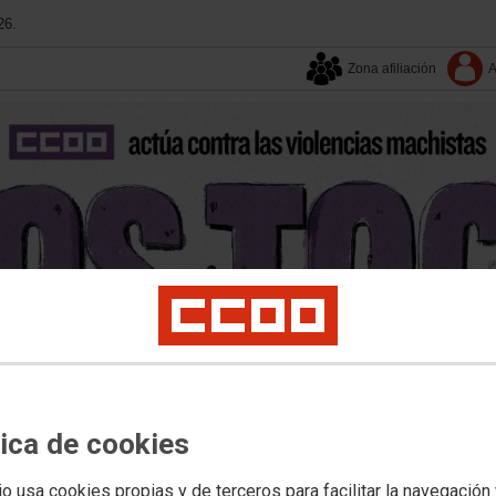
26.
Zona afiliación
A
tica de cookies
Quienes somos
Provincias
io usa cookies propias y de terceros para facilitar la navegación