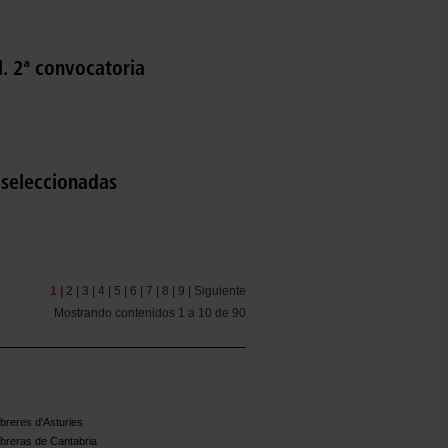
 2ª convocatoria
seleccionadas
1 |
2 |
3 |
4 |
5 |
6 |
7 |
8 |
9 |
Siguiente
Mostrando contenidos 1 a 10 de 90
reres d'Asturies
breras de Cantabria