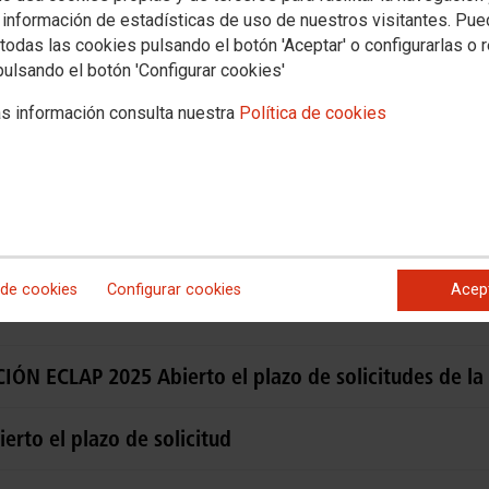
Convenios
Documentos
 información de estadísticas de uso de nuestros visitantes. Pu
res
Administración Autonómica
5º Congreso - Asambleas Congresuales
todas las cookies pulsando el botón 'Aceptar' o configurarlas o 
pulsando el botón 'Configurar cookies'
s información consulta nuestra
Política de cookies
rea competencial de formación en competencias digit
rpo Administrativo 2025/2026
 de cookies
Configurar cookies
Acep
iliar Administrativo 2025/2026
ÓN ECLAP 2025 Abierto el plazo de solicitudes de la
rto el plazo de solicitud