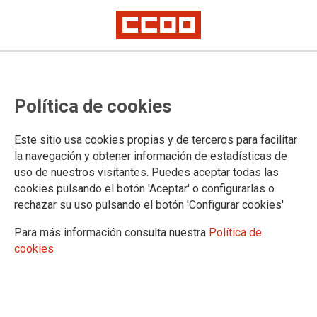
PROVINCIAS
Política de cookies
Avila
Burgos
Este sitio usa cookies propias y de terceros para facilitar
Valladolid
la navegación y obtener información de estadísticas de
Palencia
uso de nuestros visitantes. Puedes aceptar todas las
Soria
cookies pulsando el botón 'Aceptar' o configurarlas o
Segovia
rechazar su uso pulsando el botón 'Configurar cookies'
León
Salamanca
Para más información consulta nuestra
Política de
Zamora
cookies
VALLADOLID