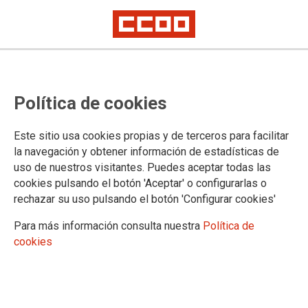
DOCUMENTOS
Política de cookies
Empleo
Documentos
Este sitio usa cookies propias y de terceros para facilitar
Políticas sociales
la navegación y obtener información de estadísticas de
Documentos
uso de nuestros visitantes. Puedes aceptar todas las
Mujeres
cookies pulsando el botón 'Aceptar' o configurarlas o
Legislación
rechazar su uso pulsando el botón 'Configurar cookies'
Boletin Igualdad
Revista Trabajadora
Para más información consulta nuestra
Política de
Publicaciones
cookies
5º Congreso - Asambleas Congresuales
Avila
Burgos
León